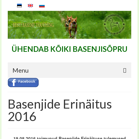
ÜHENDAB KÕIKI BASENJISÕPRU
Menu
Basenjide Erinäitus
2016
19.08.2016 toimunud Basenjide Erinäituse tulemused